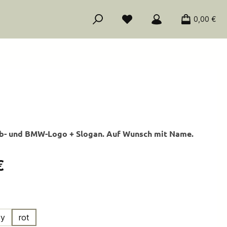
0,00 €
ub- und BMW-Logo + Slogan. Auf Wunsch mit Name.
is:
€
ählen
vy
rot