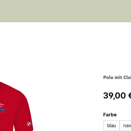
Polo mit Cl
Regulärer Pre
39,00 
ausw
Farbe
blau
na