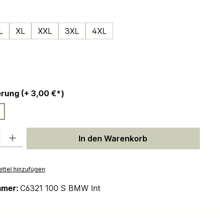
ählen
L
XL
XXL
3XL
4XL
ählen
auswählen
Personalisierung (+ 3,00 €*)
 Gib den gewünschten Wert ein oder benutze die Schaltflächen um die Anzah
In den Warenkorb
ttel hinzufügen
mmer:
C6321 100 S BMW Int