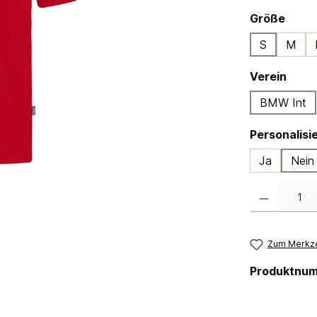
ausw
Größe
S
M
ausw
Verein
BMW Int
Ja
Nein
Produkt Anzahl:
Zum Merkze
Produktnu