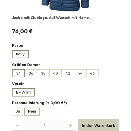
Jacke mit Clublogo. Auf Wunsch mit Name.
Regulärer Preis:
76,00 €
auswählen
Farbe
navy
auswählen
Größen Damen
34
36
38
40
42
44
46
auswählen
Verein
BMW Int
auswählen
Personalisierung (+ 3,00 €*)
Ja
Nein
Produkt Anzahl: Gib den gewünschten Wert ein oder benutze die Schaltflächen um die 
In den Warenkorb