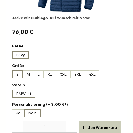
Jacke mit Clublogo. Auf Wunsch mit Name.
Regulärer Preis:
76,00 €
auswählen
Farbe
navy
auswählen
Größe
S
M
L
XL
XXL
3XL
4XL
auswählen
Verein
BMW Int
auswählen
Personalisierung (+ 3,00 €*)
Ja
Nein
Produkt Anzahl: Gib den gewünschten Wert ein oder benutze die Schaltflächen um die 
In den Warenkorb