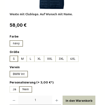
Weste mit Clublogo. Auf Wunsch mit Name.
Regulärer Preis:
58,00 €
auswählen
Farbe
navy
auswählen
Größe
S
M
L
XL
XXL
3XL
4XL
auswählen
Verein
BMW Int
auswählen
Personalisierung (+ 3,00 €*)
Ja
Nein
Produkt Anzahl: Gib den gewünschten Wert ein oder benutze die Schaltflächen um die 
In den Warenkorb