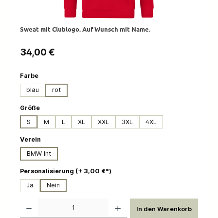
Sweat mit Clublogo. Auf Wunsch mit Name.
Regulärer Preis:
34,00 €
auswählen
Farbe
blau
rot
auswählen
Größe
S
M
L
XL
XXL
3XL
4XL
auswählen
Verein
BMW Int
auswählen
Personalisierung (+ 3,00 €*)
Ja
Nein
Produkt Anzahl: Gib den gewünschten Wert ein oder benutze die Schaltflächen um die 
In den Warenkorb