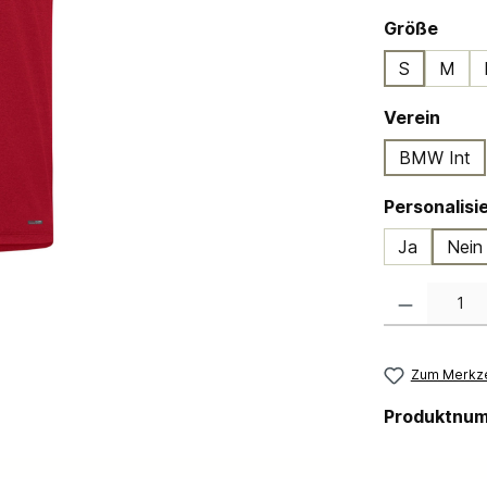
ausw
Größe
S
M
ausw
Verein
BMW Int
Ja
Nein
Produkt Anzahl:
Zum Merkze
Produktnu