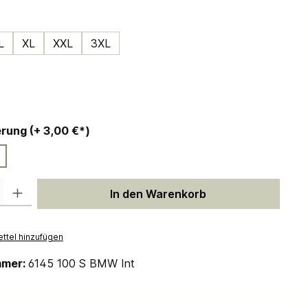
ählen
L
XL
XXL
3XL
ählen
auswählen
Personalisierung (+ 3,00 €*)
 Gib den gewünschten Wert ein oder benutze die Schaltflächen um die Anzah
In den Warenkorb
ttel hinzufügen
mmer:
6145 100 S BMW Int