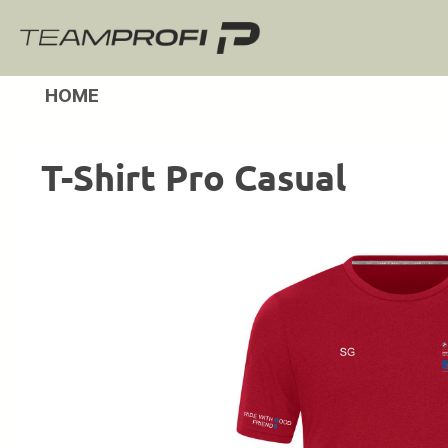
m Hauptinhalt springen
Zur Suche springen
Zur Hauptnavigation springen
HOME
T-Shirt Pro Casual
Bildergalerie überspringen