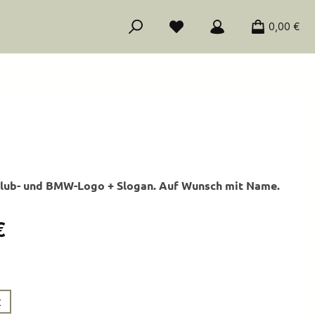
0,00 €
 Club- und BMW-Logo + Slogan. Auf Wunsch mit Name.
is:
€
ählen
t