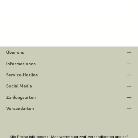
Über uns
Informationen
Service-Hotline
Social Media
Zahlungsarten
Versandarten
Alle Preise inkl. gesetzl. Mehrwertsteuer zzgl.
Versandkosten
und ggf.