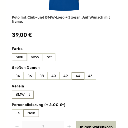
Polo mit Club- und BMW-Logo + Slogan. Auf Wunsch mit
Name.
Regulärer Preis:
39,00 €
auswählen
Farbe
blau
navy
rot
auswählen
Größen Damen
34
36
38
40
42
44
46
auswählen
Verein
BMW Int
auswählen
Personalisierung (+ 3,00 €*)
Ja
Nein
Produkt Anzahl: Gib den gewünschten Wert ein oder benutze die Schaltflächen um die 
In den Warenkorb