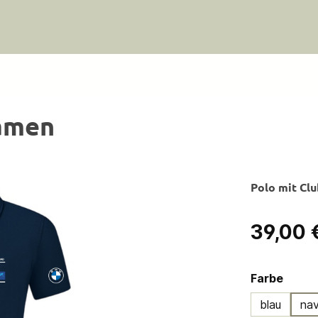
Damen
Polo mit Cl
Regulärer Pre
39,00 
ausw
Farbe
blau
na