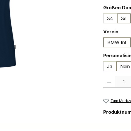
Größen Da
34
36
ausw
Verein
BMW Int
Ja
Nein
Produkt Anzahl:
Zum Merkze
Produktnu