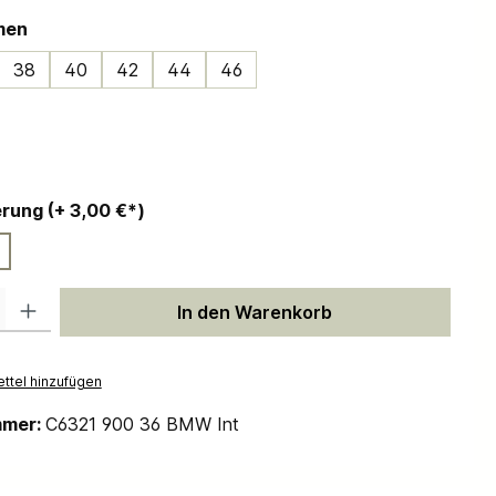
auswählen
men
38
40
42
44
46
ählen
auswählen
Personalisierung (+ 3,00 €*)
 Gib den gewünschten Wert ein oder benutze die Schaltflächen um die Anzah
In den Warenkorb
ttel hinzufügen
mmer:
C6321 900 36 BMW Int