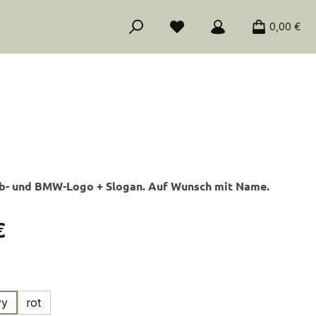
0,00 €
ub- und BMW-Logo + Slogan. Auf Wunsch mit Name.
is:
€
ählen
vy
rot