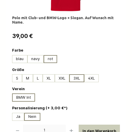
Polo mit Club- und BMW-Logo + Slogan. Auf Wunsch mit
Name.
Regulärer Preis:
39,00 €
auswählen
Farbe
blau
navy
rot
auswählen
Größe
S
M
L
XL
XXL
3XL
4XL
auswählen
Verein
BMW Int
auswählen
Personalisierung (+ 3,00 €*)
Ja
Nein
Produkt Anzahl: Gib den gewünschten Wert ein oder benutze die Schaltflächen um die 
In den Warenkorb