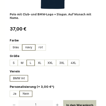
Polo mit Club- und BMW-Logo + Slogan. Auf Wunsch mit
Name.
Regulärer Preis:
37,00 €
auswählen
Farbe
blau
navy
rot
auswählen
Größe
S
M
L
XL
XXL
3XL
4XL
auswählen
Verein
BMW Int
auswählen
Personalisierung (+ 3,00 €*)
Ja
Nein
Produkt Anzahl: Gib den gewünschten Wert ein oder benutze die Schaltflächen um die 
In den Warenkorb