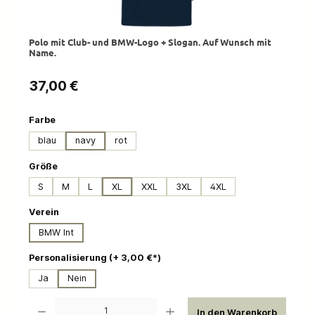
Polo mit Club- und BMW-Logo + Slogan. Auf Wunsch mit
Name.
Regulärer Preis:
37,00 €
auswählen
Farbe
blau
navy
rot
auswählen
Größe
S
M
L
XL
XXL
3XL
4XL
auswählen
Verein
BMW Int
auswählen
Personalisierung (+ 3,00 €*)
Ja
Nein
Produkt Anzahl: Gib den gewünschten Wert ein oder benutze die Schaltflächen um die 
In den Warenkorb