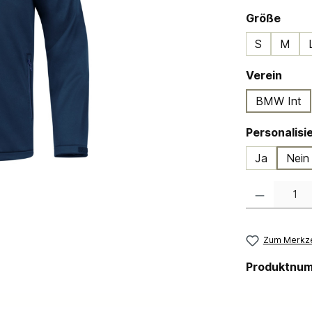
ausw
Größe
S
M
ausw
Verein
BMW Int
Ja
Nein
Produkt Anzahl:
Zum Merkze
Produktnu