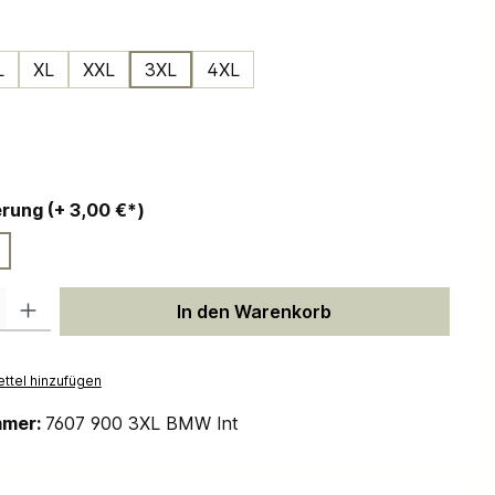
ählen
L
XL
XXL
3XL
4XL
ählen
auswählen
Personalisierung (+ 3,00 €*)
 Gib den gewünschten Wert ein oder benutze die Schaltflächen um die Anzah
In den Warenkorb
ttel hinzufügen
mmer:
7607 900 3XL BMW Int