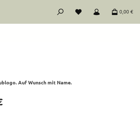
0,00 €
lublogo. Auf Wunsch mit Name.
is:
€
ählen