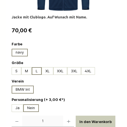
Jacke mit Clublogo. Auf Wunsch mit Name.
Regulärer Preis:
70,00 €
auswählen
Farbe
navy
auswählen
Größe
S
M
L
XL
XXL
3XL
4XL
auswählen
Verein
BMW Int
auswählen
Personalisierung (+ 3,00 €*)
Ja
Nein
Produkt Anzahl: Gib den gewünschten Wert ein oder benutze die Schaltflächen um die 
In den Warenkorb