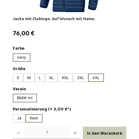
Jacke mit Clublogo. Auf Wunsch mit Name.
Regulärer Preis:
76,00 €
auswählen
Farbe
navy
auswählen
Größe
S
M
L
XL
XXL
3XL
4XL
auswählen
Verein
BMW Int
auswählen
Personalisierung (+ 3,00 €*)
Ja
Nein
Produkt Anzahl: Gib den gewünschten Wert ein oder benutze die Schaltflächen um die 
In den Warenkorb