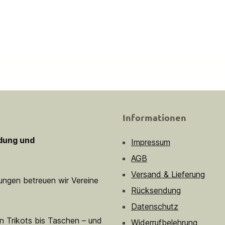
Informationen
idung und
Impressum
AGB
Versand & Lieferung
sungen betreuen wir Vereine
Rücksendung
Datenschutz
n Trikots bis Taschen – und
Widerrufbelehrung