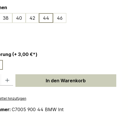
auswählen
men
38
40
42
44
46
ählen
auswählen
Personalisierung (+ 3,00 €*)
 Gib den gewünschten Wert ein oder benutze die Schaltflächen um die Anzah
In den Warenkorb
ttel hinzufügen
mmer:
C7005 900 44 BMW Int