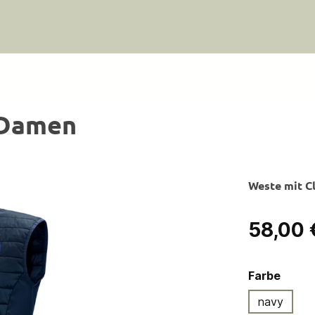
 Damen
Weste mit C
Regulärer Pre
58,00 
ausw
Farbe
navy