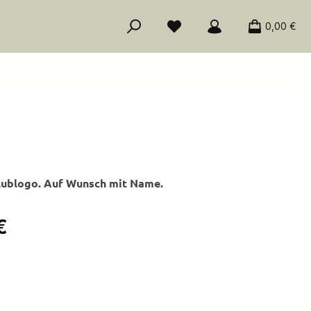
0,00 €
lublogo. Auf Wunsch mit Name.
is:
€
ählen