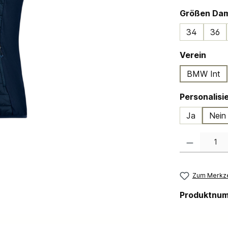
Größen Da
34
36
ausw
Verein
BMW Int
Ja
Nein
Produkt Anzahl:
Zum Merkze
Produktnu