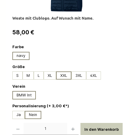
Weste mit Clublogo. Auf Wunsch mit Name.
Regulärer Preis:
58,00 €
auswählen
Farbe
navy
auswählen
Größe
S
M
L
XL
XXL
3XL
4XL
auswählen
Verein
BMW Int
auswählen
Personalisierung (+ 3,00 €*)
Ja
Nein
Produkt Anzahl: Gib den gewünschten Wert ein oder benutze die Schaltflächen um die 
In den Warenkorb