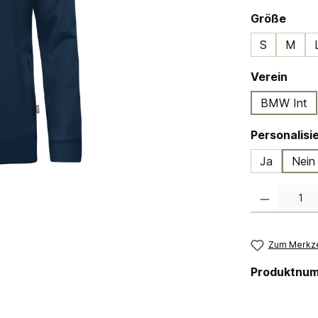
ausw
Größe
S
M
ausw
Verein
BMW Int
Ja
Nein
Produkt Anzahl:
Zum Merkze
Produktnu