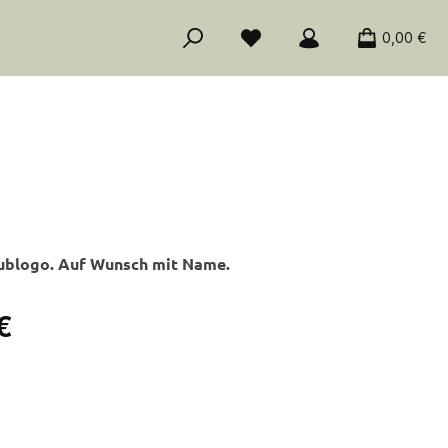
0,00 €
lublogo. Auf Wunsch mit Name.
is:
€
ählen