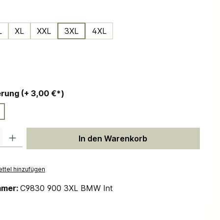
ählen
L
XL
XXL
3XL
4XL
ählen
auswählen
Personalisierung (+ 3,00 €*)
 Gib den gewünschten Wert ein oder benutze die Schaltflächen um die Anzah
In den Warenkorb
ttel hinzufügen
mmer:
C9830 900 3XL BMW Int