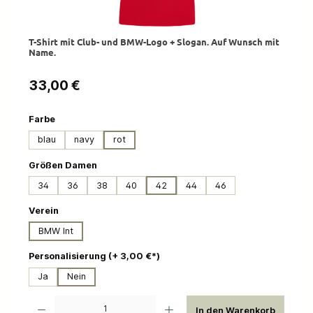
T-Shirt mit Club- und BMW-Logo + Slogan. Auf Wunsch mit
Name.
Regulärer Preis:
33,00 €
auswählen
Farbe
blau
navy
rot
auswählen
Größen Damen
34
36
38
40
42
44
46
auswählen
Verein
BMW Int
auswählen
Personalisierung (+ 3,00 €*)
Ja
Nein
Produkt Anzahl: Gib den gewünschten Wert ein oder benutze die Schaltflächen um die 
In den Warenkorb