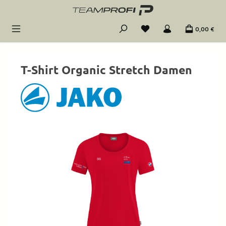
Zum Hauptinhalt springen
0,00 €
T-Shirt Organic Stretch Damen
Bildergalerie überspringen