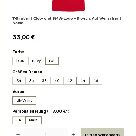
T-Shirt mit Club- und BMW-Logo + Slogan. Auf Wunsch mit
Name.
Regulärer Preis:
33,00 €
auswählen
Farbe
blau
navy
rot
auswählen
Größen Damen
34
36
38
40
42
44
46
auswählen
Verein
BMW Int
auswählen
Personalisierung (+ 3,00 €*)
Ja
Nein
Produkt Anzahl: Gib den gewünschten Wert ein oder benutze die Schaltflächen um die 
In den Warenkorb