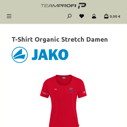
Zum Hauptinhalt springen
0,00 €
T-Shirt Organic Stretch Damen
Bildergalerie überspringen