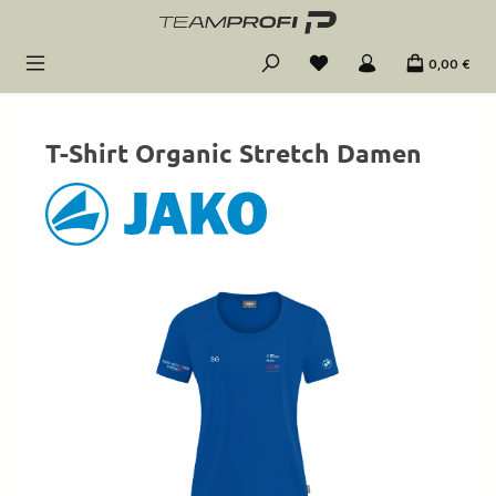
Zum Hauptinhalt springen
0,00 €
T-Shirt Organic Stretch Damen
Bildergalerie überspringen