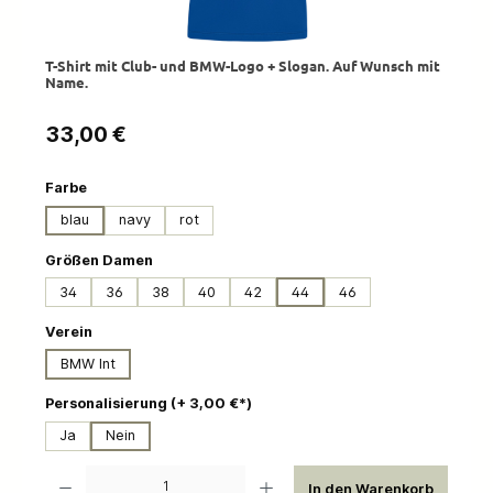
T-Shirt mit Club- und BMW-Logo + Slogan. Auf Wunsch mit
Name.
Regulärer Preis:
33,00 €
auswählen
Farbe
blau
navy
rot
auswählen
Größen Damen
34
36
38
40
42
44
46
auswählen
Verein
BMW Int
auswählen
Personalisierung (+ 3,00 €*)
Ja
Nein
Produkt Anzahl: Gib den gewünschten Wert ein oder benutze die Schaltflächen um die 
In den Warenkorb