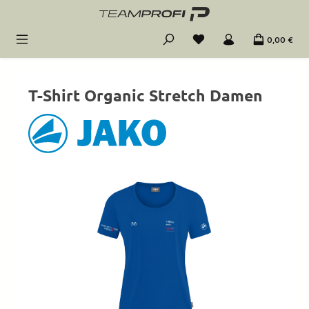
Zum Hauptinhalt springen
0,00 €
T-Shirt Organic Stretch Damen
Bildergalerie überspringen