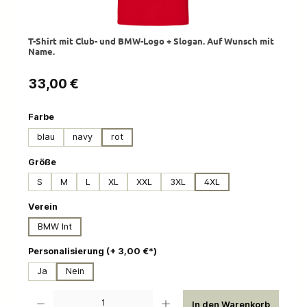
T-Shirt mit Club- und BMW-Logo + Slogan. Auf Wunsch mit
Name.
Regulärer Preis:
33,00 €
auswählen
Farbe
blau
navy
rot
auswählen
Größe
S
M
L
XL
XXL
3XL
4XL
auswählen
Verein
BMW Int
auswählen
Personalisierung (+ 3,00 €*)
Ja
Nein
Produkt Anzahl: Gib den gewünschten Wert ein oder benutze die Schaltflächen um die 
In den Warenkorb