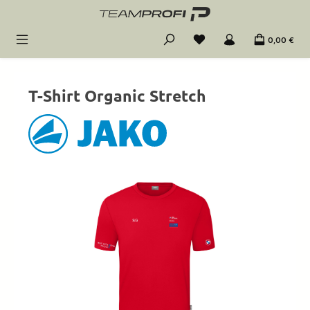
Zum Hauptinhalt springen
0,00 €
T-Shirt Organic Stretch
Bildergalerie überspringen