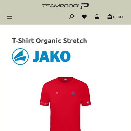
Zum Hauptinhalt springen
0,00 €
T-Shirt Organic Stretch
Bildergalerie überspringen