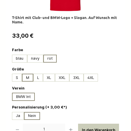
T-Shirt mit Club- und BMW-Logo + Slogan. Auf Wunsch mit
Name.
Regulärer Preis:
33,00 €
auswählen
Farbe
blau
navy
rot
auswählen
Größe
S
M
L
XL
XXL
3XL
4XL
auswählen
Verein
BMW Int
auswählen
Personalisierung (+ 3,00 €*)
Ja
Nein
Produkt Anzahl: Gib den gewünschten Wert ein oder benutze die Schaltflächen um die 
In den Warenkorb