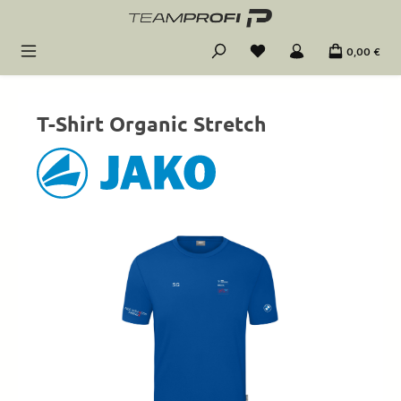
Zum Hauptinhalt springen
0,00 €
T-Shirt Organic Stretch
Bildergalerie überspringen