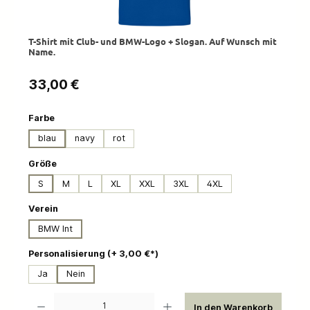
T-Shirt mit Club- und BMW-Logo + Slogan. Auf Wunsch mit
Name.
Regulärer Preis:
33,00 €
auswählen
Farbe
blau
navy
rot
auswählen
Größe
S
M
L
XL
XXL
3XL
4XL
auswählen
Verein
BMW Int
auswählen
Personalisierung (+ 3,00 €*)
Ja
Nein
Produkt Anzahl: Gib den gewünschten Wert ein oder benutze die Schaltflächen um die 
In den Warenkorb