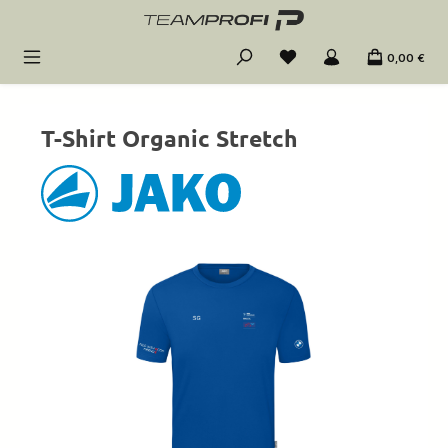
Zum Hauptinhalt springen
0,00 €
T-Shirt Organic Stretch
Bildergalerie überspringen