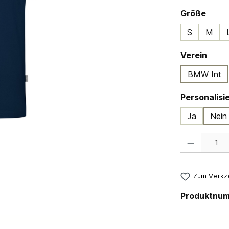
ausw
Größe
S
M
ausw
Verein
BMW Int
Ja
Nein
Produkt Anzahl:
Zum Merkze
Produktnu