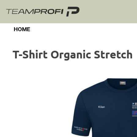
m Hauptinhalt springen
Zur Suche springen
Zur Hauptnavigation springen
HOME
T-Shirt Organic Stretch
Bildergalerie überspringen