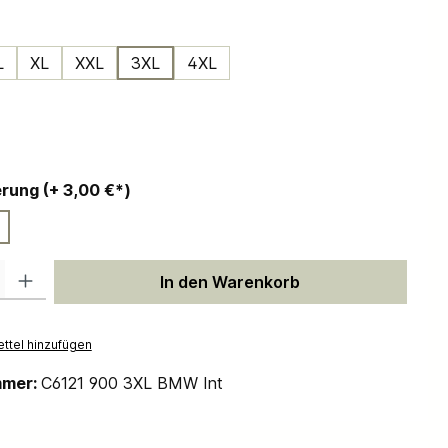
ählen
L
XL
XXL
3XL
4XL
ählen
auswählen
Personalisierung (+ 3,00 €*)
 Gib den gewünschten Wert ein oder benutze die Schaltflächen um die Anzah
In den Warenkorb
ttel hinzufügen
mmer:
C6121 900 3XL BMW Int