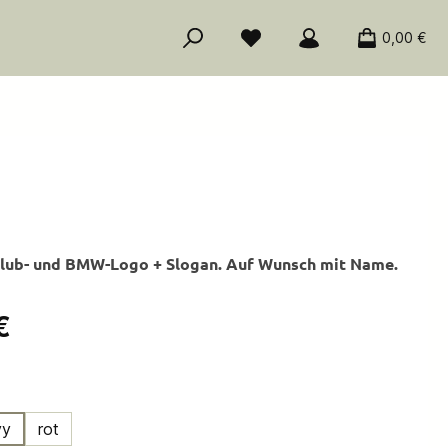
0,00 €
 Club- und BMW-Logo + Slogan. Auf Wunsch mit Name.
is:
€
ählen
vy
rot