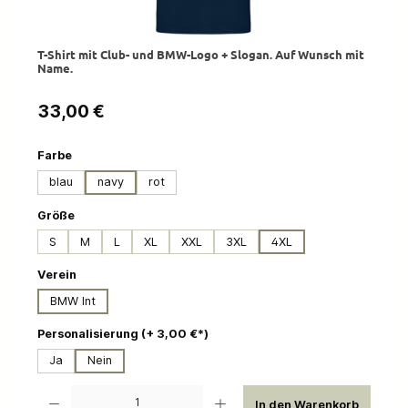
T-Shirt mit Club- und BMW-Logo + Slogan. Auf Wunsch mit
Name.
Regulärer Preis:
33,00 €
auswählen
Farbe
blau
navy
rot
auswählen
Größe
S
M
L
XL
XXL
3XL
4XL
auswählen
Verein
BMW Int
auswählen
Personalisierung (+ 3,00 €*)
Ja
Nein
Produkt Anzahl: Gib den gewünschten Wert ein oder benutze die Schaltflächen um die 
In den Warenkorb