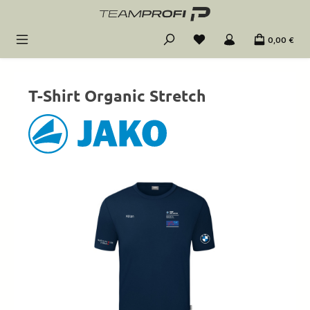
Zum Hauptinhalt springen
0,00 €
T-Shirt Organic Stretch
Bildergalerie überspringen