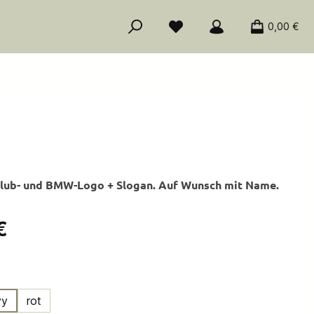
0,00 €
 Club- und BMW-Logo + Slogan. Auf Wunsch mit Name.
is:
€
ählen
vy
rot