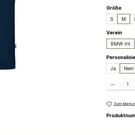
ausw
Größe
S
M
ausw
Verein
BMW Int
Ja
Nein
Produkt Anzahl:
Zum Merkze
Produktnu