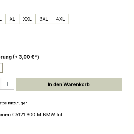
ählen
L
XL
XXL
3XL
4XL
ählen
auswählen
Personalisierung (+ 3,00 €*)
 Gib den gewünschten Wert ein oder benutze die Schaltflächen um die Anzah
In den Warenkorb
ttel hinzufügen
mmer:
C6121 900 M BMW Int