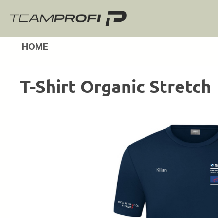
m Hauptinhalt springen
Zur Suche springen
Zur Hauptnavigation springen
HOME
T-Shirt Organic Stretch
Bildergalerie überspringen