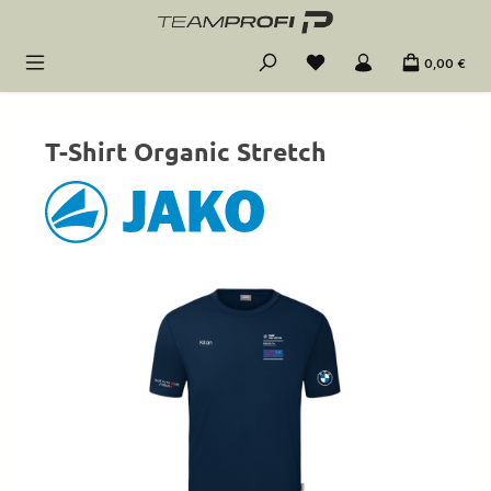
Zum Hauptinhalt springen
0,00 €
T-Shirt Organic Stretch
Bildergalerie überspringen