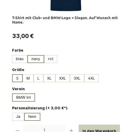
T-Shirt mit Club- und BMW-Logo + Slogan. Auf Wunsch mit
Name.
Regulärer Preis:
33,00 €
auswählen
Farbe
blau
navy
rot
auswählen
Größe
S
M
L
XL
XXL
3XL
4XL
auswählen
Verein
BMW Int
auswählen
Personalisierung (+ 3,00 €*)
Ja
Nein
Produkt Anzahl: Gib den gewünschten Wert ein oder benutze die Schaltflächen um die 
In den Warenkorb