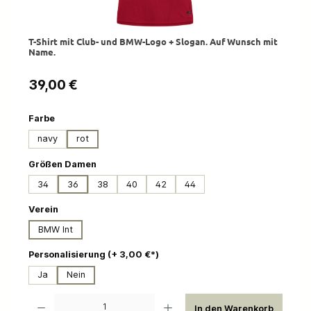
T-Shirt mit Club- und BMW-Logo + Slogan. Auf Wunsch mit
Name.
Regulärer Preis:
39,00 €
auswählen
Farbe
navy
rot
auswählen
Größen Damen
34
36
38
40
42
44
auswählen
Verein
BMW Int
auswählen
Personalisierung (+ 3,00 €*)
Ja
Nein
Produkt Anzahl: Gib den gewünschten Wert ein oder benutze die Schaltflächen um die 
In den Warenkorb