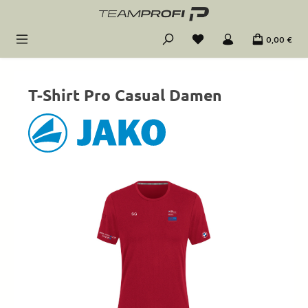
Zum Hauptinhalt springen
0,00 €
T-Shirt Pro Casual Damen
Bildergalerie überspringen