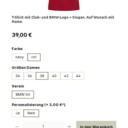
T-Shirt mit Club- und BMW-Logo + Slogan. Auf Wunsch mit
Name.
Regulärer Preis:
39,00 €
auswählen
Farbe
navy
rot
auswählen
Größen Damen
34
36
38
40
42
44
auswählen
Verein
BMW Int
auswählen
Personalisierung (+ 3,00 €*)
Ja
Nein
Produkt Anzahl: Gib den gewünschten Wert ein oder benutze die Schaltflächen um die 
In den Warenkorb