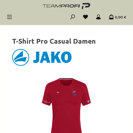
Zum Hauptinhalt springen
0,00 €
T-Shirt Pro Casual Damen
Bildergalerie überspringen