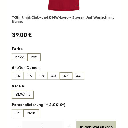
T-Shirt mit Club- und BMW-Logo + Slogan. Auf Wunsch mit
Name.
Regulärer Preis:
39,00 €
auswählen
Farbe
navy
rot
auswählen
Größen Damen
34
36
38
40
42
44
auswählen
Verein
BMW Int
auswählen
Personalisierung (+ 3,00 €*)
Ja
Nein
Produkt Anzahl: Gib den gewünschten Wert ein oder benutze die Schaltflächen um die 
In den Warenkorb