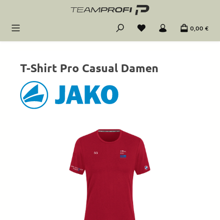
Zum Hauptinhalt springen
0,00 €
T-Shirt Pro Casual Damen
Bildergalerie überspringen