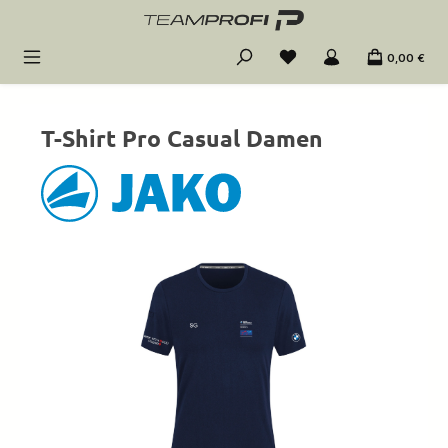
Zum Hauptinhalt springen
0,00 €
T-Shirt Pro Casual Damen
Bildergalerie überspringen