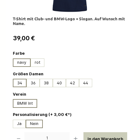
T-Shirt mit Club- und BMW-Logo + Slogan. Auf Wunsch mit
Name.
Regulärer Preis:
39,00 €
auswählen
Farbe
navy
rot
auswählen
Größen Damen
34
36
38
40
42
44
auswählen
Verein
BMW Int
auswählen
Personalisierung (+ 3,00 €*)
Ja
Nein
Produkt Anzahl: Gib den gewünschten Wert ein oder benutze die Schaltflächen um die 
In den Warenkorb