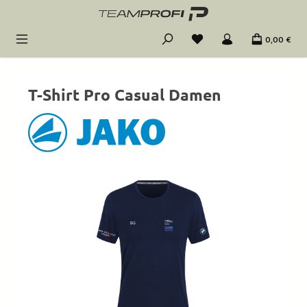
Zum Hauptinhalt springen
0,00 €
T-Shirt Pro Casual Damen
Bildergalerie überspringen