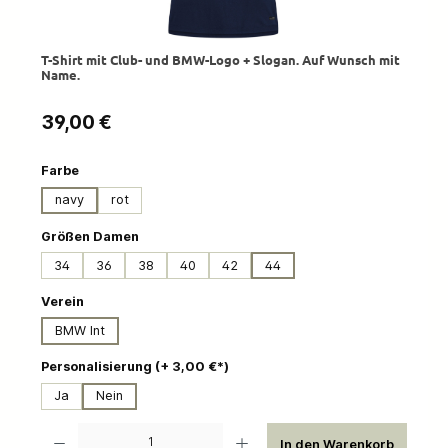
T-Shirt mit Club- und BMW-Logo + Slogan. Auf Wunsch mit
Name.
Regulärer Preis:
39,00 €
auswählen
Farbe
navy
rot
auswählen
Größen Damen
34
36
38
40
42
44
auswählen
Verein
BMW Int
auswählen
Personalisierung (+ 3,00 €*)
Ja
Nein
Produkt Anzahl: Gib den gewünschten Wert ein oder benutze die Schaltflächen um die 
In den Warenkorb